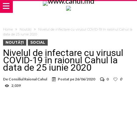
Home
Noutăți
Nivelul de infectare cu virusul COVID-19 în raionul Cahul la
data de 25 iunie 2020
NOUTĂȚI
SOCIAL
Nivelul de infectare cu virusul
COVID-19 în raionul Cahul la
data de 25 iunie 2020
De
Consiliul Raional Cahul
Postat pe
26/06/2020
0
0
2,039