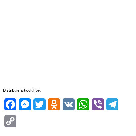
Distribuie articolul pe:
Facebook
Messenger
Twitter
Odnoklassniki
VK
WhatsApp
Viber
Telegra
Copy
Link