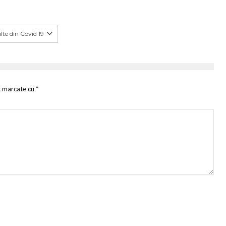
te din Covid 19
t marcate cu
*