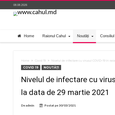
08.08.2026
Home
Raionul Cahul
Noutăți
Consiliul
Home
Covid 19
Nivelul de infectare cu virusul COVID–19 în raio
COVID 19
NOUTĂȚI
Nivelul de infectare cu vir
la data de 29 martie 2021
De
admin
Postat pe
30/03/2021