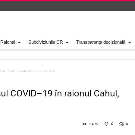
 Raional
Subdiviziunile CR
Transparența decizională
nul Cahul, la data de 29 martie 2021
usul COVID–19 în raionul Cahul,
1,079
0
0