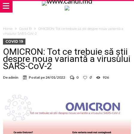
Home
Covid 19
OMICRON: Tot ce trebuie să știi despre noua variantă a
virusului SARS-CoV-2
COVID 19
OMICRON: Tot ce trebuie să știi
despre noua variantă a virusului
SARS-CoV-2
De
admin
Postat pe
24/01/2022
0
0
926