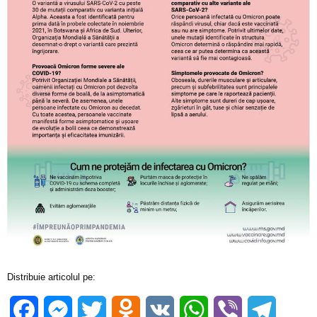
Distribuie articolul pe:
Facebook
Messenger
Twitter
Odnoklassniki
VK
WhatsApp
Viber
Telegra