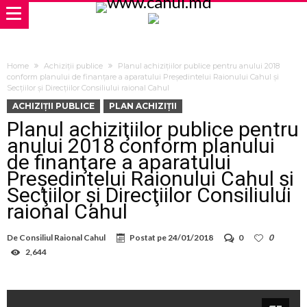
Home
Achiziții publice
Planul achiziţiilor publice pentru anului 2018
conform planului de finanţare a aparatului Preşedintelui Raionului Cahul şi
Secţiilor şi Direcţiilor Consiliului raional Cahul
ACHIZIȚII PUBLICE
PLAN ACHIZIȚII
Planul achiziţiilor publice pentru
anului 2018 conform planului
de finanţare a aparatului
Preşedintelui Raionului Cahul şi
Secţiilor şi Direcţiilor Consiliului
raional Cahul
De
Consiliul Raional Cahul
Postat pe
24/01/2018
0
0
2,644