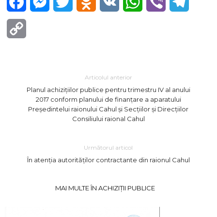
Facebook
Messenger
Twitter
Odnoklassniki
VK
WhatsApp
Viber
Telegra
Copy
Link
Articolul anterior
Planul achiziţiilor publice pentru trimestru IV al anului
2017 conform planului de finanţare a aparatului
Preşedintelui raionului Cahul şi Secţiilor şi Direcţiilor
Consiliului raional Cahul
Următorul articol
În atenția autorităților contractante din raionul Cahul
MAI MULTE ÎN ACHIZIȚII PUBLICE