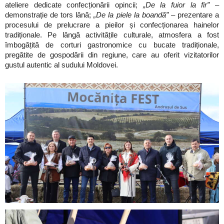
ateliere dedicate confecționării opincii;
„De la fuior la fir”
–
demonstrație de tors lână;
„De la piele la boandă”
– prezentare a
procesului de prelucrare a pieilor și confecționarea hainelor
tradiționale. Pe lângă activitățile culturale, atmosfera a fost
îmbogățită de corturi gastronomice cu bucate tradiționale,
pregătite de gospodării din regiune, care au oferit vizitatorilor
gustul autentic al sudului Moldovei.