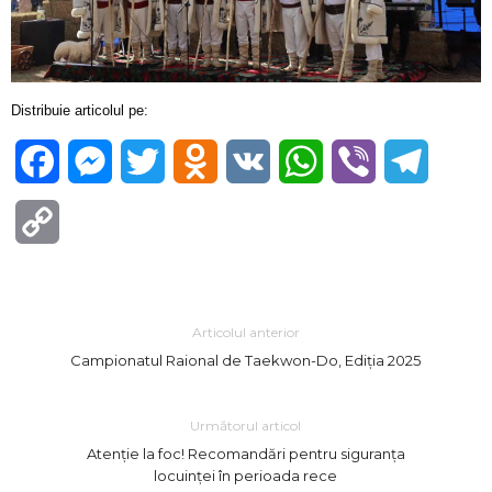
Distribuie articolul pe:
Facebook
Messenger
Twitter
Odnoklassniki
VK
WhatsApp
Viber
Telegra
Copy
Link
Articolul anterior
Campionatul Raional de Taekwon-Do, Ediția 2025
Următorul articol
Atenție la foc! Recomandări pentru siguranța
locuinței în perioada rece