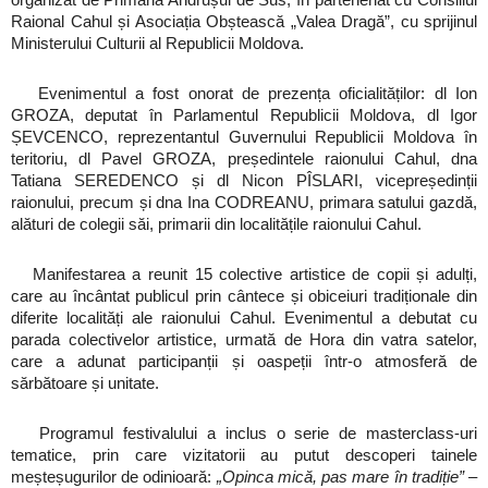
Raional Cahul și Asociația Obștească „Valea Dragă”, cu sprijinul
Ministerului Culturii al Republicii Moldova.
Evenimentul a fost onorat de prezența oficialităților: dl Ion
GROZA, deputat în Parlamentul Republicii Moldova, dl Igor
ȘEVCENCO, reprezentantul Guvernului Republicii Moldova în
teritoriu, dl Pavel GROZA, președintele raionului Cahul, dna
Tatiana SEREDENCO și dl Nicon PÎSLARI, vicepreședinții
raionului, precum și dna Ina CODREANU, primara satului gazdă,
alături de colegii săi, primarii din localitățile raionului Cahul.
Manifestarea a reunit 15 colective artistice de copii și adulți,
care au încântat publicul prin cântece și obiceiuri tradiționale din
diferite localități ale raionului Cahul. Evenimentul a debutat cu
parada colectivelor artistice, urmată de Hora din vatra satelor,
care a adunat participanții și oaspeții într-o atmosferă de
sărbătoare și unitate.
Programul festivalului a inclus o serie de masterclass-uri
tematice, prin care vizitatorii au putut descoperi tainele
meșteșugurilor de odinioară:
„Opinca mică, pas mare în tradiție”
–