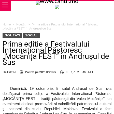
Home
Noutăți
Prima ediție a Festivalului Internațional Păstoresc
„Mocănița FEST” în Andrușul de Sus
NOUTĂȚI
SOCIAL
Prima ediție a Festivalului
Internațional Păstoresc
„Mocănița FEST” în Andrușul de
Sus
De
Editor
Postat pe
20/10/2025
0
0
441
Duminică, 19 octombrie, în satul Andrușul de Sus, s-a
desfășurat prima ediție a Festivalului Internațional Păstoresc
„MOCĂNIȚA FEST – tradiții păstorești din Valea Mocăniței”, un
eveniment dedicat promovării și valorificării patrimoniului cultural
și pastoral din sudul Republicii Moldova. Festivalul a fost
organizat de Primăria Andrușul de Sus, în parteneriat cu Consiliul