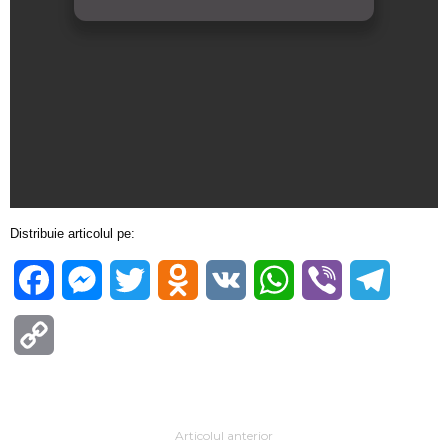
Distribuie articolul pe:
Facebook
Messenger
Twitter
Odnoklassniki
VK
WhatsApp
Viber
Telegra
Copy
Link
Articolul anterior