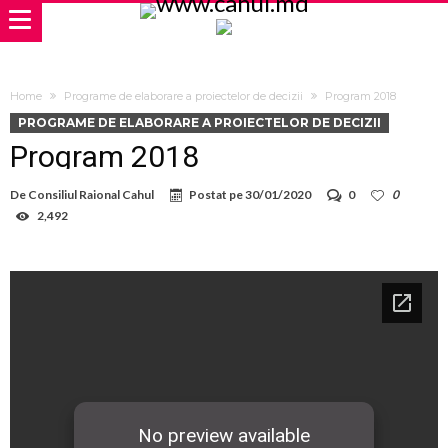
Home
Programe de elaborare a proiectelor de decizii
Program 2018
PROGRAME DE ELABORARE A PROIECTELOR DE DECIZII
Program 2018
De
Consiliul Raional Cahul
Postat pe
30/01/2020
0
0
2,492