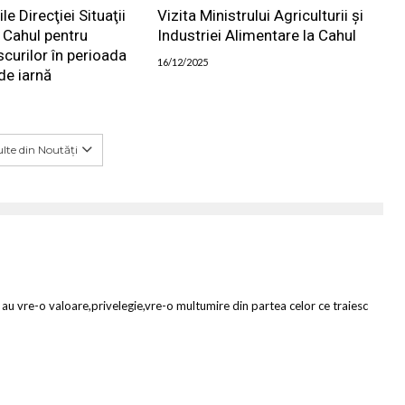
 Direcţiei Situaţii
Vizita Ministrului Agriculturii și
 Cahul pentru
Industriei Alimentare la Cahul
scurilor în perioada
16/12/2025
de iarnă
lte din Noutăți
 au vre-o valoare,privelegie,vre-o multumire din partea celor ce traiesc