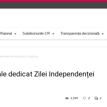
 Raional
Subdiviziunile CR
Transparența decizională
dependenței Republicii Moldova
ale dedicat Zilei Independenței
5,399
2
2