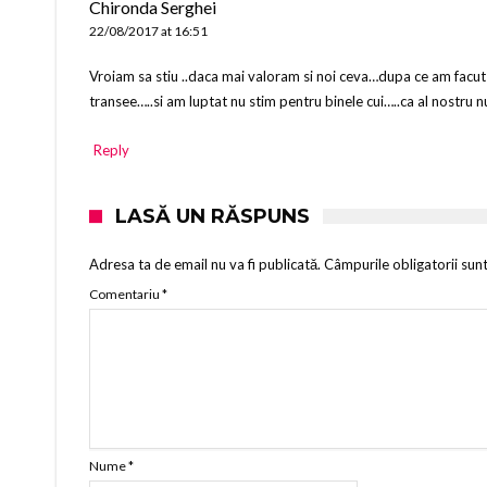
Chironda Serghei
22/08/2017 at 16:51
Vroiam sa stiu ..daca mai valoram si noi ceva…dupa ce am facut pen
transee…..si am luptat nu stim pentru binele cui…..ca al nostru nu
Reply
LASĂ UN RĂSPUNS
Adresa ta de email nu va fi publicată.
Câmpurile obligatorii sun
Comentariu
*
Nume
*