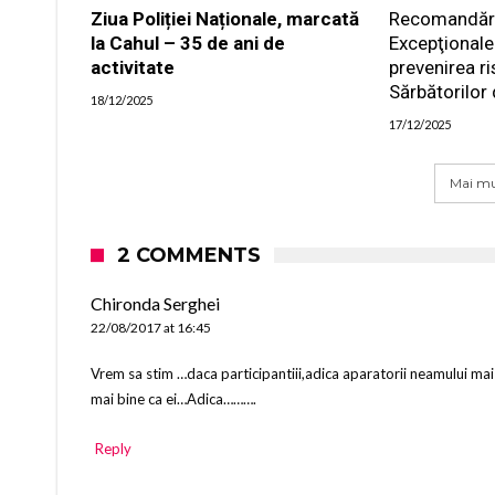
Ziua Poliției Naționale, marcată
Recomandările
la Cahul – 35 de ani de
Excepţionale
activitate
prevenirea ri
Sărbătorilor 
18/12/2025
17/12/2025
Mai mu
2 COMMENTS
Chironda Serghei
22/08/2017 at 16:45
Vrem sa stim …daca participantiii,adica aparatorii neamului mai
mai bine ca ei…Adica……….
Reply