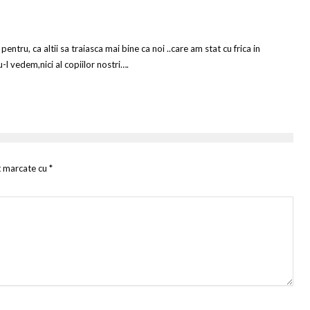
tru, ca altii sa traiasca mai bine ca noi ..care am stat cu frica in
-l vedem,nici al copiilor nostri….
t marcate cu
*