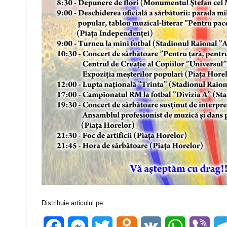
Distribuie articolul pe:
Facebook
Messenger
Twitter
Odnoklassniki
VK
WhatsApp
Vibe