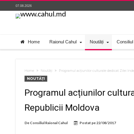
07.08.2026
Home
Raionul Cahul
Noutăți
Consiliul
Home
Noutăți
Programul acțiunilor culturale dedicat Zilei In
NOUTĂȚI
Programul acțiunilor cultur
Republicii Moldova
De
Consiliul Raional Cahul
Postat pe
22/08/2017