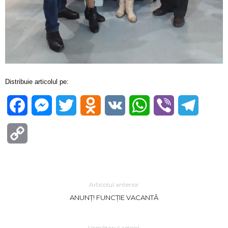
Distribuie articolul pe:
Facebook
Messenger
Twitter
Odnoklassniki
VK
WhatsApp
Viber
Telegra
Copy
Link
Articolul anterior
ANUNȚ! FUNCȚIE VACANTĂ
Următorul articol