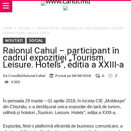
Home
Noutăți
Raionul Cahul – participant în cadrul expoziției „Tourism.
Leisure. Hotels”, ediția a XXIII-a
NOUTĂȚI
SOCIAL
Raionul Cahul – participant în
cadrul expoziției „Tourism.
Leisure. Hotels”, ediția a XXIII-a
De
Consiliul Raional Cahul
Postat pe
04/04/2018
0
3
3,022
În perioada 29 martie – 01 aprilie 2018, în incinta CIE „Moldexpo”
din Chișinău, s-a desfășurat unica expoziție din țară de turism,
odihnă și hoteluri „Tourism. Leisure. Hotels”, ediția a XXIII-a.
Expoziția, fiind o platformă eficientă de business comunicare, a