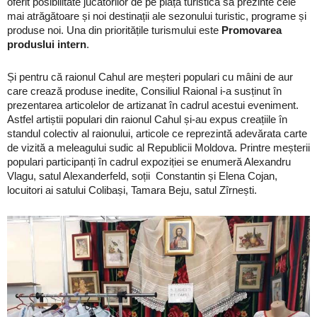
oferit posibilitate jucătorilor de pe piața turistică să prezinte cele
mai atrăgătoare și noi destinații ale sezonului turistic, programe și
produse noi. Una din prioritățile turismului este
Promovarea
produslui intern
.
Și pentru că raionul Cahul are meșteri populari cu mâini de aur
care crează produse inedite, Consiliul Raional i-a susținut în
prezentarea articolelor de artizanat în cadrul acestui eveniment.
Astfel artiștii populari din raionul Cahul și-au expus creațiile în
standul colectiv al raionului, articole ce reprezintă adevărata carte
de vizită a meleagului sudic al Republicii Moldova. Printre meșterii
populari participanți în cadrul expoziției se enumeră Alexandru
Vlagu, satul Alexanderfeld, soții Constantin și Elena Cojan,
locuitori ai satului Colibași, Tamara Beju, satul Zîrnești.