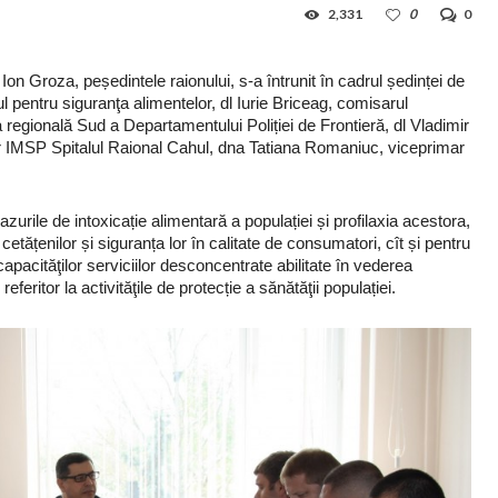
2,331
0
0
 Ion Groza, peședintele raionului, s-a întrunit în cadrul ședinței de
 pentru siguranţa alimentelor, dl Iurie Briceag, comisarul
ia regională Sud a Departamentului Poliției de Frontieră, dl Vladimir
r IMSP Spitalul Raional Cahul, dna Tatiana Romaniuc, viceprimar
cazurile de intoxicație alimentară a populației și profilaxia acestora,
tățenilor și siguranța lor în calitate de consumatori, cît și pentru
capacităţilor serviciilor desconcentrate abilitate în vederea
referitor la activităţile de protecție a sănătăţii populației.