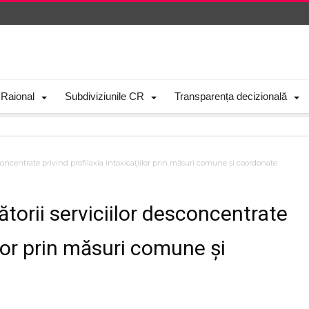
 Raional
Subdiviziunile CR
Transparența decizională
concentrate privind profilaxia intoxicațiilor prin măsuri comune și coordonate
torii serviciilor desconcentrate
ilor prin măsuri comune și