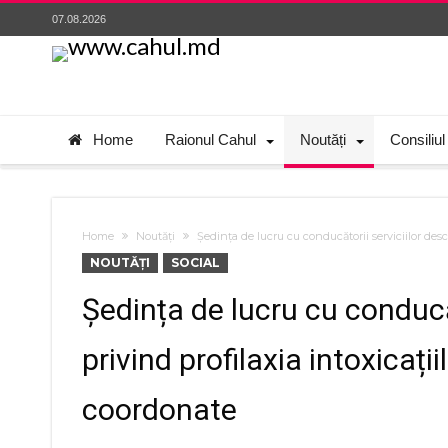
07.08.2026
Home
Raionul Cahul
Noutăți
Consiliul
Home
Noutăți
Ședința de lucru cu conducătorii serviciilor des
NOUTĂȚI
SOCIAL
Ședința de lucru cu conducă
privind profilaxia intoxicați
coordonate