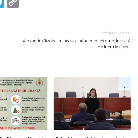
r
Telegram
Copy
Link
Următorul articol
Alexandru Jizdan, ministru al Afacerilor Interne, în vizită
de lucru la Cahul