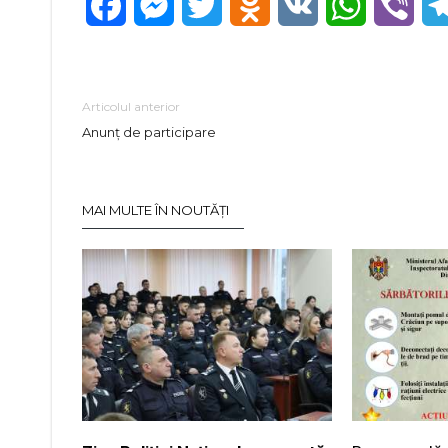
Facebook
Messenger
Twitter
Odnoklassniki
VK
WhatsApp
Vibe
Articolul anterior
Anunț de participare
MAI MULTE ÎN NOUTĂȚI