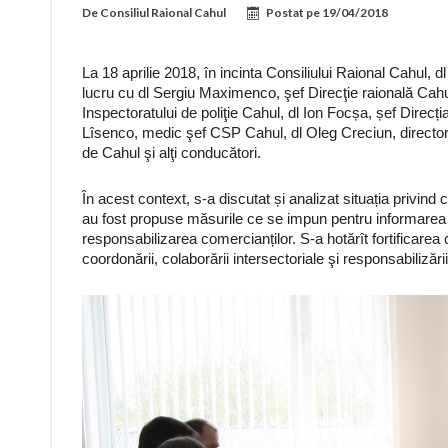
De
Consiliul Raional Cahul
Postat pe
19/04/2018
La 18 aprilie 2018, în incinta Consiliului Raional Cahul, dl
lucru cu dl Sergiu Maximenco, şef Direcţie raională Cahul
Inspectoratului de poliţie Cahul, dl Ion Focșa, șef Direcț
Lîsenco, medic şef CSP Cahul, dl Oleg Creciun, directo
de Cahul şi alţi conducători.
În acest context, s-a discutat și analizat situația privind 
au fost propuse măsurile ce se impun pentru informarea ce
responsabilizarea comercianților. S-a hotărît fortificarea 
coordonării, colaborării intersectoriale şi responsabilizării 