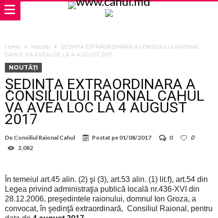
Home
Noutăți
ŞEDINŢA EXTRAORDINARĂ A CONSILIULUI RAIONAL
CAHUL VA AVEA LOC LA 4 AUGUST 2017
NOUTĂȚI
ŞEDINŢA EXTRAORDINARĂ A
CONSILIULUI RAIONAL CAHUL
VA AVEA LOC LA 4 AUGUST
2017
De
Consiliul Raional Cahul
Postat pe
01/08/2017
0
0
2,082
În temeiul art.45 alin. (2) şi (3), art.53 alin. (1) lit.f), art.54 din
Legea privind administraţia publică locală nr.436-XVI din
28.12.2006, preşedintele raionului, domnul Ion Groza, a
convocat, în şedinţă extraordinară, Consiliul Raional, pentru