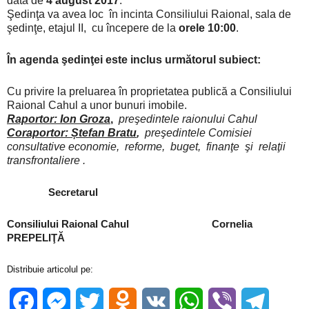
data de
4 august 2017
.
Şedinţa va avea loc în incinta Consiliului Raional, sala de
şedinţe, etajul II, cu începere de la
orele 10:00
.
În agenda şedinţei este inclus următorul subiect:
Cu privire la preluarea în proprietatea publică a Consiliului
Raional Cahul a unor bunuri imobile.
Raportor: Ion Groza
,
preşedintele raionului Cahul
Coraportor: Ștefan Bratu
,
preşedintele Comisiei
consultative economie, reforme, buget, finanţe şi relaţii
transfrontaliere .
Secretarul
Consiliului Raional Cahul Cornelia
PREPELIŢĂ
Distribuie articolul pe:
Facebook
Messenger
Twitter
Odnoklassniki
VK
WhatsApp
Viber
Telegra