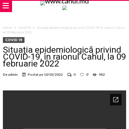
Home
Covid 19
Situația epidemiologică privind COVID-19, în raionul Cahul,
la 09 februarie 2022
COVID 19
Situația epidemiologică privind
COVID-19, în raionul Cahul, la 09
februarie 2022
De
admin
Postat pe
10/02/2022
0
0
982