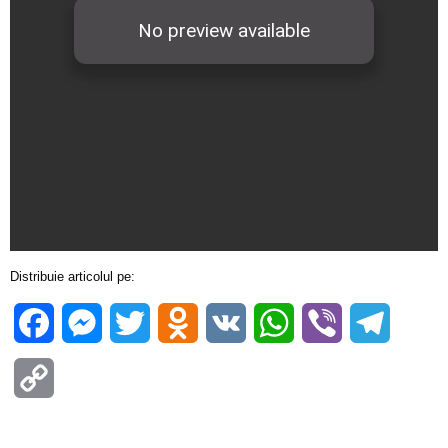
Distribuie articolul pe:
Facebook
Messenger
Twitter
Odnoklassniki
VK
WhatsApp
Viber
Telegra
Copy
Link