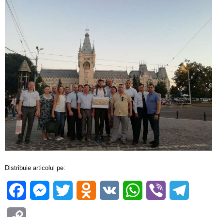
Distribuie articolul pe:
Facebook
Messenger
Twitter
Odnoklassniki
VK
WhatsApp
Viber
Telegra
Copy