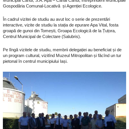
Municipal Cahul, S.A. Apă – Canal Cahul, Întreprinderii Municipale
Gospodăria Comunal-Locativă și Agenției Ecologice.
În cadrul vizitei de studiu au avut loc o serie de prezentări
interactive, vizite de studiu la stația de epurare Apa Vital, fosta
groapă de gunoi din Tomești, Groapa Ecologică de la Țuțora,
Centrul Municipal de Colectare (Salubris).
Pe lîngă vizitele de studiu, membrii delegației au beneficiat și de
un program cultural, vizitînd Muzeul Mitropolitan și făcînd un tur
pietonal în centrul municipiului Iași.