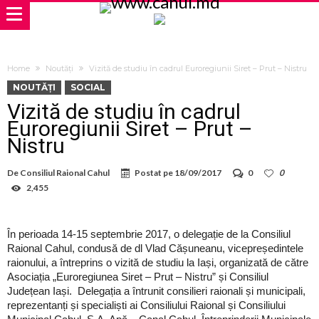
Home
Noutăți
Vizită de studiu în cadrul Euroregiunii Siret – Prut – Nistru
NOUTĂȚI
SOCIAL
Vizită de studiu în cadrul
Euroregiunii Siret – Prut –
Nistru
De
Consiliul Raional Cahul
Postat pe
18/09/2017
0
0
2,455
În perioada 14-15 septembrie 2017, o delegație de la Consiliul
Raional Cahul, condusă de dl Vlad Cășuneanu, vicepreședintele
raionului, a întreprins o vizită de studiu la Iași, organizată de către
Asociația „Euroregiunea Siret – Prut – Nistru” și Consiliul
Județean Iași. Delegația a întrunit consilieri raionali și municipali,
reprezentanți și specialiști ai Consiliului Raional și Consiliului