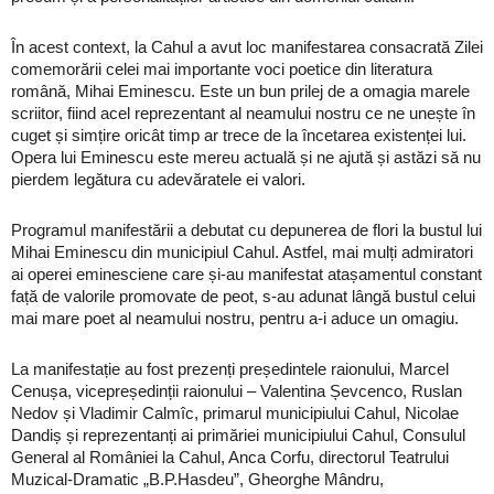
În acest context, la Cahul a avut loc manifestarea consacrată Zilei
comemorării celei mai importante voci poetice din literatura
română, Mihai Eminescu. Este un bun prilej de a omagia marele
scriitor, fiind acel reprezentant al neamului nostru ce ne unește în
cuget și simțire oricât timp ar trece de la încetarea existenței lui.
Opera lui Eminescu este mereu actuală și ne ajută și astăzi să nu
pierdem legătura cu adevăratele ei valori.
Programul manifestării a debutat cu depunerea de flori la bustul lui
Mihai Eminescu din municipiul Cahul. Astfel, mai mulți admiratori
ai operei eminesciene care și-au manifestat atașamentul constant
față de valorile promovate de peot, s-au adunat lângă bustul celui
mai mare poet al neamului nostru, pentru a-i aduce un omagiu.
La manifestație au fost prezenți președintele raionului, Marcel
Cenușa, vicepreședinții raionului – Valentina Șevcenco, Ruslan
Nedov și Vladimir Calmîc, primarul municipiului Cahul, Nicolae
Dandiș și reprezentanți ai primăriei municipiului Cahul, Consulul
General al României la Cahul, Anca Corfu, directorul Teatrului
Muzical-Dramatic „B.P.Hasdeu”, Gheorghe Mândru,