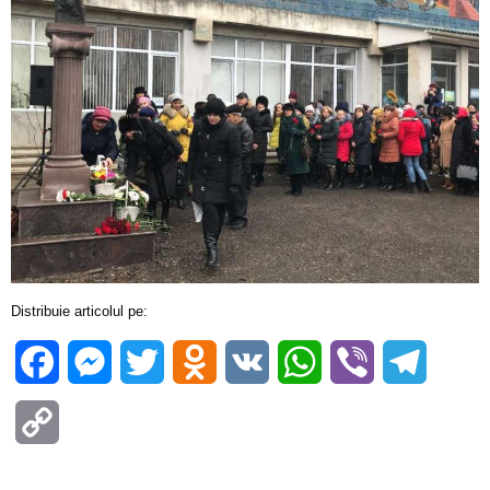
Distribuie articolul pe:
Facebook
Messenger
Twitter
Odnoklassniki
VK
WhatsApp
Viber
Telegra
Copy
Link