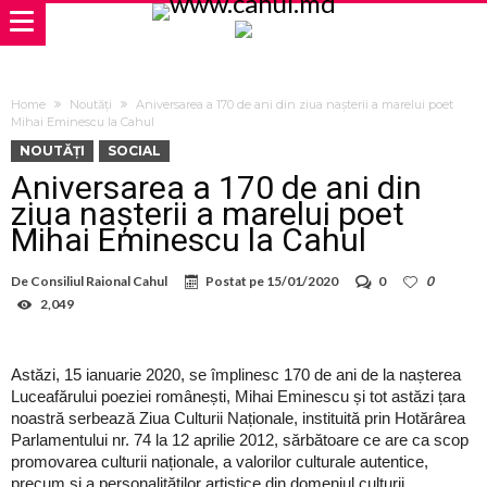
Home
Noutăți
Aniversarea a 170 de ani din ziua nașterii a marelui poet
Mihai Eminescu la Cahul
NOUTĂȚI
SOCIAL
Aniversarea a 170 de ani din
ziua nașterii a marelui poet
Mihai Eminescu la Cahul
De
Consiliul Raional Cahul
Postat pe
15/01/2020
0
0
2,049
Astăzi, 15 ianuarie 2020, se împlinesc 170 de ani de la nașterea
Luceafărului poeziei românești, Mihai Eminescu și tot astăzi țara
noastră serbează Ziua Culturii Naționale, instituită prin Hotărârea
Parlamentului nr. 74 la 12 aprilie 2012, sărbătoare ce are ca scop
promovarea culturii naționale, a valorilor culturale autentice,
precum și a personalităților artistice din domeniul culturii.