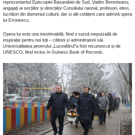
reprezentantul Episcopiei Basarabiei de Sud, Vadim Beresteanu,
angajați ai secțiilor și direcțiilor Consiliului raional, profesori, elevi,
lucrători din domeniul culturii, dar și alți cetățeni care admiră opera
lui Eminescu.
Opera lui este una inestimabilă, fiind o sursă inepuizailă de
inspirație pentru noi toți – cititorii și adminitratorii săi.
Universalitatea peomului „Luceafărul”a fost recunoscut și de
UNESCO, fiind inclus în Guiness Book of Records.