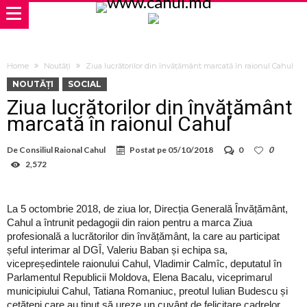
Home
Noutăți
Ziua lucrătorilor din învățământ marcată în raionul Cahul
NOUTĂȚI
SOCIAL
Ziua lucrătorilor din învățământ
marcată în raionul Cahul
De
Consiliul Raional Cahul
Postat pe
05/10/2018
0
0
2,572
La 5 octombrie 2018, de ziua lor, Direcția Generală Învățământ,
Cahul a întrunit pedagogii din raion pentru a marca Ziua
profesională a lucrătorilor din învățământ, la care au participat
șeful interimar al DGÎ, Valeriu Baban și echipa sa,
vicepreședintele raionului Cahul, Vladimir Calmîc, deputatul în
Parlamentul Republicii Moldova, Elena Bacalu, viceprimarul
municipiului Cahul, Tatiana Romaniuc, preotul Iulian Budescu și
cetățeni care au ținut să ureze un cuvânt de felicitare cadrelor