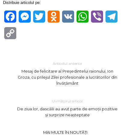
Distribuie articolul pe:
Facebook
Messenger
Twitter
Odnoklassniki
VK
WhatsApp
Viber
Telegra
Copy
Link
Articolul anterior
Mesaj de felicitare al Președintelui raionului, Ion
Groza, cu prilejul Zilei profesionale a lucrătorilor din
învățământ
Următorul articol
De ziua lor, dascălii au avut parte de emoții pozitive
și surprize neașteptate
MAI MULTE ÎN NOUTĂȚI