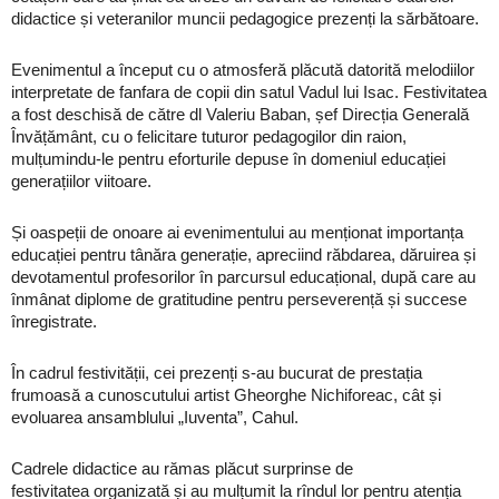
didactice și veteranilor muncii pedagogice prezenți la sărbătoare.
Evenimentul a început cu o atmosferă plăcută datorită melodiilor
interpretate de fanfara de copii din satul Vadul lui Isac. Festivitatea
a fost deschisă de către dl Valeriu Baban, șef Direcția Generală
Învățământ, cu o felicitare tuturor pedagogilor din raion,
mulțumindu-le pentru eforturile depuse în domeniul educației
generațiilor viitoare.
Și oaspeții de onoare ai evenimentului au menționat importanța
educației pentru tânăra generație, apreciind răbdarea, dăruirea și
devotamentul profesorilor în parcursul educațional, după care au
înmânat diplome de gratitudine pentru perseverență și succese
înregistrate.
În cadrul festivității, cei prezenți s-au bucurat de prestația
frumoasă a cunoscutului artist Gheorghe Nichiforeac, cât și
evoluarea ansamblului „Iuventa”, Cahul.
Cadrele didactice au rămas plăcut surprinse de
festivitatea organizată și au mulțumit la rîndul lor pentru atenția