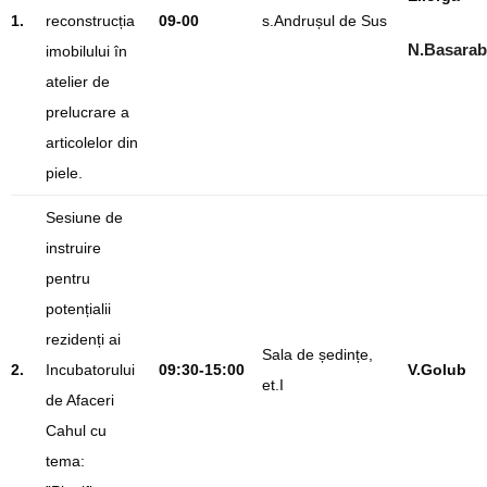
1.
reconstrucția
09-00
s.Andrușul de Sus
N.Basarab
imobilului în
atelier de
prelucrare a
articolelor din
piele.
Sesiune de
instruire
pentru
potențialii
rezidenți ai
Sala de ședințe,
2.
Incubatorului
09:30-15:00
V.Golub
et.I
de Afaceri
Cahul cu
tema: