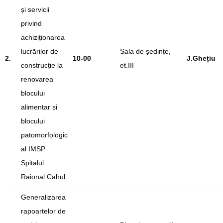
și servicii
privind
achiziționarea
lucrărilor de
Sala de ședințe,
2.
10-00
J.Ghețiu
construcție la
et.III
renovarea
blocului
alimentar și
blocului
patomorfologic
al IMSP
Spitalul
Raional Cahul.
Generalizarea
rapoartelor de