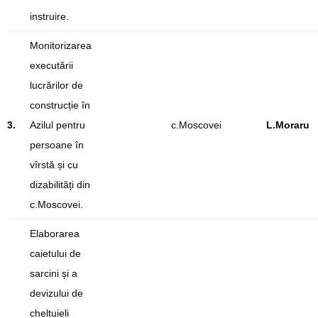
instruire.
Monitorizarea
executării
lucrărilor de
construcție în
3.
Azilul pentru
c.Moscovei
L.Moraru
persoane în
vîrstă și cu
dizabilități din
c.Moscovei.
Elaborarea
caietului de
sarcini și a
devizului de
cheltuieli