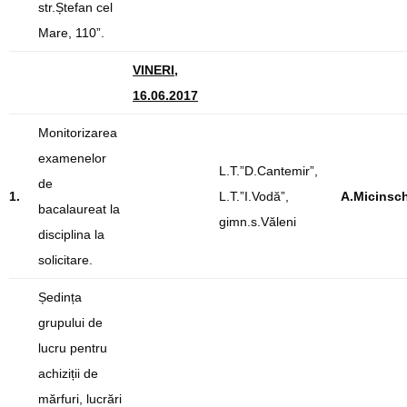
str.Ștefan cel
Mare, 110”.
VINERI,
16.06.2017
Monitorizarea
examenelor
L.T.”D.Cantemir”,
de
1.
L.T.”I.Vodă”,
A.Micinsch
bacalaureat la
gimn.s.Văleni
disciplina la
solicitare.
Ședința
grupului de
lucru pentru
achiziții de
mărfuri, lucrări