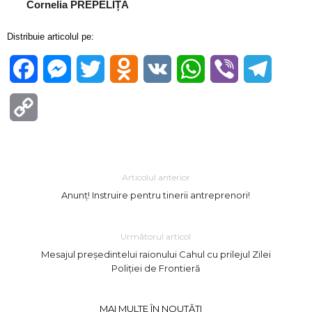
Cornelia PREPELIȚĂ
Distribuie articolul pe:
Facebook
Messenger
Twitter
Odnoklassniki
VK
WhatsApp
Viber
Telegra
Copy
Link
Articolul anterior
Anunț! Instruire pentru tinerii antreprenori!
Următorul articol
Mesajul președintelui raionului Cahul cu prilejul Zilei
Poliției de Frontieră
MAI MULTE ÎN NOUTĂȚI