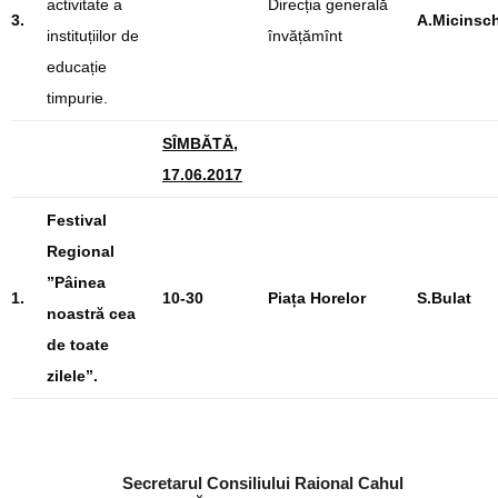
activitate a
Direcția generală
3.
A.Micinsch
instituțiilor de
învățămînt
educație
timpurie.
SÎMBĂTĂ,
17.06.2017
Festival
Regional
”Pâinea
1.
10-30
Piața Horelor
S.Bulat
noastră cea
de toate
zilele”.
Secretarul Consiliului Raional Cahul