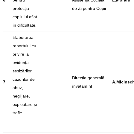
6.
pentru
Asistență Socială
L.Moraru
protecția
de Zi pentru Copii
copilului aflat
în dificultate.
Elaborarea
raportului cu
privire la
evidența
sesizărilor
Direcția generală
cazurilor de
7.
A.Micinsch
învățămînt
abuz,
neglijare,
exploatare și
trafic.