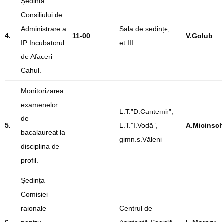
Ședința
Consiliului de
Administrare a
Sala de ședințe,
4.
11-00
V.Golub
IP Incubatorul
et.III
de Afaceri
Cahul.
Monitorizarea
examenelor
L.T.”D.Cantemir”,
de
5.
L.T.”I.Vodă”,
A.Micinsch
bacalaureat la
gimn.s.Văleni
disciplina de
profil.
Ședința
Comisiei
raionale
Centrul de