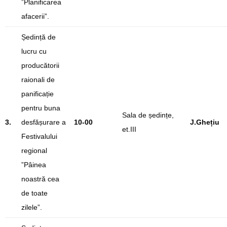
”Planificarea
afacerii”.
Ședință de
lucru cu
producătorii
raionali de
panificație
pentru buna
Sala de ședințe,
3.
desfășurare a
10-00
J.Ghețiu
et.III
Festivalului
regional
”Pâinea
noastră cea
de toate
zilele”.