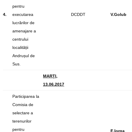
pentru
4.
executarea
DCDDT
V.Golub
lucrărilor de
amenajare a
centrului
localității
Andrușul de
Sus.
MARȚI,
13.06.2017
Participarea la
Comisia de
selectare a
terenurilor
pentru
E.Iorga