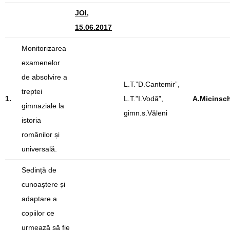
JOI,
15.06.2017
Monitorizarea
examenelor
de absolvire a
L.T.”D.Cantemir”,
treptei
1.
L.T.”I.Vodă”,
A.Micinsch
gimnaziale la
gimn.s.Văleni
istoria
românilor și
universală.
Sedință de
cunoaștere și
adaptare a
copiilor ce
urmează să fie