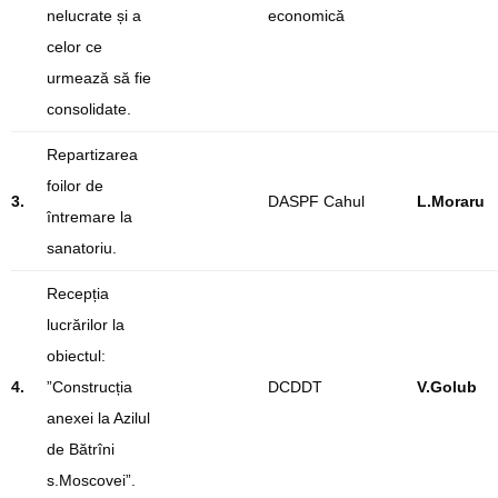
nelucrate și a
economică
celor ce
urmează să fie
consolidate.
Repartizarea
foilor de
3.
DASPF Cahul
L.Moraru
întremare la
sanatoriu.
Recepția
lucrărilor la
obiectul:
4.
”Construcția
DCDDT
V.Golub
anexei la Azilul
de Bătrîni
s.Moscovei”.