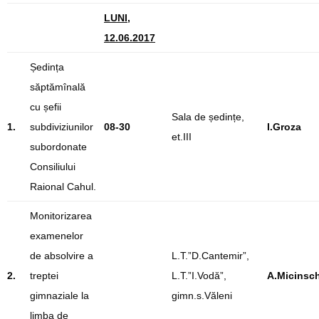
LUNI,
12.06.2017
Ședința
săptămînală
cu șefii
Sala de ședințe,
1.
subdiviziunilor
08-30
I.Groza
et.III
subordonate
Consiliului
Raional Cahul.
Monitorizarea
examenelor
de absolvire a
L.T.”D.Cantemir”,
2.
treptei
L.T.”I.Vodă”,
A.Micinsch
gimnaziale la
gimn.s.Văleni
limba de