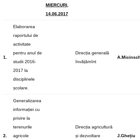
MIERCURI,
14.06.2017
Elaborarea
raportului de
activitate
pentru anul de
Direcția generală
1.
A.Micinsch
studii 2016-
învățămînt
2017 la
disciplinele
școlare.
Generalizarea
informației cu
privire la
terenurile
Direcția agricultură
2.
agricole
și dezvoltare
J.Ghețiu