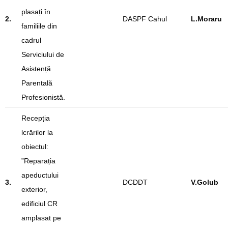
plasați în
2.
DASPF Cahul
L.Moraru
familiile din
cadrul
Serviciului de
Asistență
Parentală
Profesionistă.
Recepția
lcrărilor la
obiectul:
”Reparația
apeductului
3.
DCDDT
V.Golub
exterior,
edificiul CR
amplasat pe