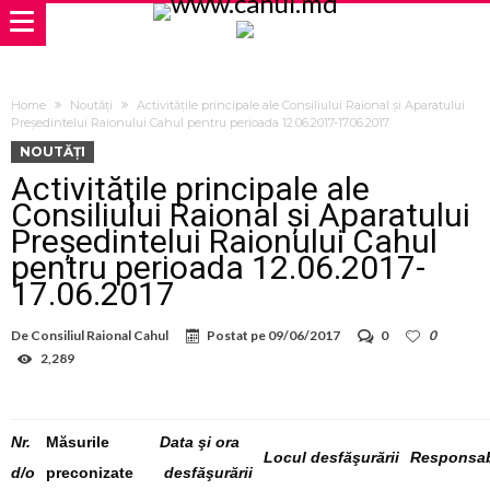
Home
Noutăți
Activităţile principale ale Consiliului Raional şi Aparatului
Preşedintelui Raionului Cahul pentru perioada 12.06.2017-17.06.2017
NOUTĂȚI
Activităţile principale ale
Consiliului Raional şi Aparatului
Preşedintelui Raionului Cahul
pentru perioada 12.06.2017-
17.06.2017
De
Consiliul Raional Cahul
Postat pe
09/06/2017
0
0
2,289
Nr.
Măsurile
Data şi ora
Locul
desfăşurării
Responsab
d/o
preconizate
desfăşurării