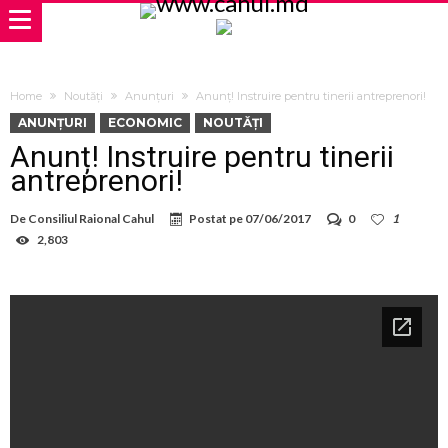
Home
Noutăți
Anunțuri
Anunț! Instruire pentru tinerii antreprenori!
ANUNȚURI
ECONOMIC
NOUTĂȚI
Anunț! Instruire pentru tinerii
antreprenori!
De
Consiliul Raional Cahul
Postat pe
07/06/2017
0
1
2,803