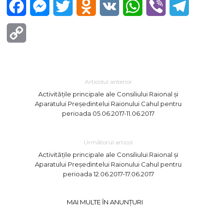
Facebook
Messenger
Twitter
Odnoklassniki
VK
WhatsApp
Viber
Telegra
Copy
Link
Articolul anterior
Activităţile principale ale Consiliului Raional şi
Aparatului Preşedintelui Raionului Cahul pentru
perioada 05.06.2017-11.06.2017
Următorul articol
Activităţile principale ale Consiliului Raional şi
Aparatului Preşedintelui Raionului Cahul pentru
perioada 12.06.2017-17.06.2017
MAI MULTE ÎN ANUNȚURI