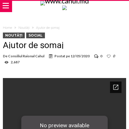
Home
Noutăți
Ajutor de șomaj
NOUTĂȚI
SOCIAL
Ajutor de șomaj
De
Consiliul Raional Cahul
Postat pe
12/05/2020
0
0
2,687