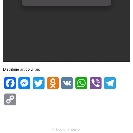
Distribuie articolul pe:
Facebook
Messenger
Twitter
Odnoklassniki
VK
WhatsApp
Viber
Telegra
Copy
Link
Articolul anterior