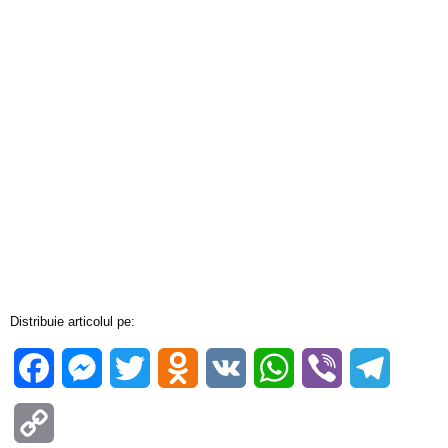
Distribuie articolul pe:
Facebook
Messenger
Twitter
Odnoklassniki
VK
WhatsApp
Viber
Telegra
Copy