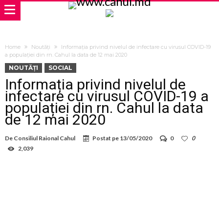
Home
Noutăți
Informația privind nivelul de infectare cu virusul COVID-19
a populației din rn. Cahul la data de 12 mai 2020
NOUTĂȚI
SOCIAL
Informația privind nivelul de
infectare cu virusul COVID-19 a
populației din rn. Cahul la data
de 12 mai 2020
De
Consiliul Raional Cahul
Postat pe
13/05/2020
0
0
2,039