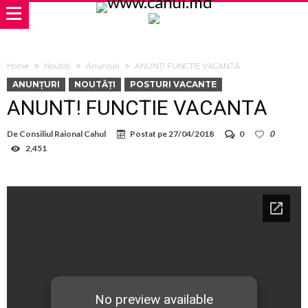
Home
Noutăți
Anunțuri
ANUNȚ! FUNCȚIE VACANTĂ
ANUNȚURI
NOUTĂȚI
POSTURI VACANTE
ANUNȚ! FUNCȚIE VACANTĂ
De
Consiliul Raional Cahul
Postat pe
27/04/2018
0
0
2,451