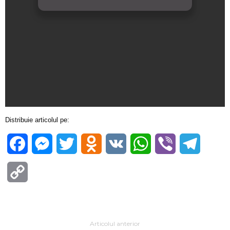
Distribuie articolul pe:
Facebook
Messenger
Twitter
Odnoklassniki
VK
WhatsApp
Viber
Telegra
Copy
Link
Articolul anterior