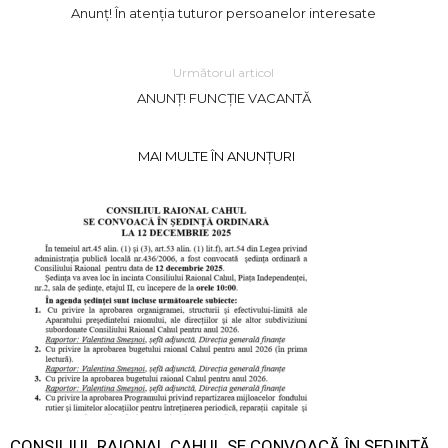
Anunț! În atenția tuturor persoanelor interesate
Următorul articol
ANUNȚ! FUNCȚIE VACANTĂ
MAI MULTE ÎN ANUNȚURI
CONSILIUL RAIONAL CAHUL SE CONVOACĂ ÎN ŞEDINŢĂ