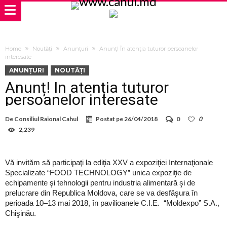
Home
Noutăți
Anunțuri
Anunț! În atenția tuturor persoanelor
interesate
ANUNȚURI
NOUTĂȚI
Anunț! În atenția tuturor
persoanelor interesate
De
Consiliul Raional Cahul
Postat pe
26/04/2018
0
0
2,239
Vă invităm să participaţi la ediţia XXV a expoziţiei Internaţionale
Specializate “FOOD TECHNOLOGY” unica expoziţie de
echipamente şi tehnologii pentru industria alimentară şi de
prelucrare din Republica Moldova, care se va desfăşura în
perioada 10–13 mai 2018, în pavilioanele C.I.E. “Moldexpo” S.A.,
Chişinău.