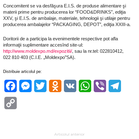
Concomitent se va desfăşura E.I.S. de produse alimentare şi
materii prime pentru producerea lor “FOOD&DRINKS”, ediţia
XXV, şi E.I.S. de ambalaje, materiale, tehnologii şi utilaje pentru
producerea ambalajelor “PACKAGING, DEPOT”, ediţia XXIII-a.
Doritorii de a participa la evenimentele respective pot afla
informaţii suplimentare accesînd site-ul:
http://www.moldexpo.md/expozitii/
, sau la nr.tel: 022810412,
022 810 403 (C.I.E. „Moldexpo”SA).
Distribuie articolul pe:
Facebook
Messenger
Twitter
Odnoklassniki
VK
WhatsApp
Viber
Telegra
Copy
Link
Articolul anterior