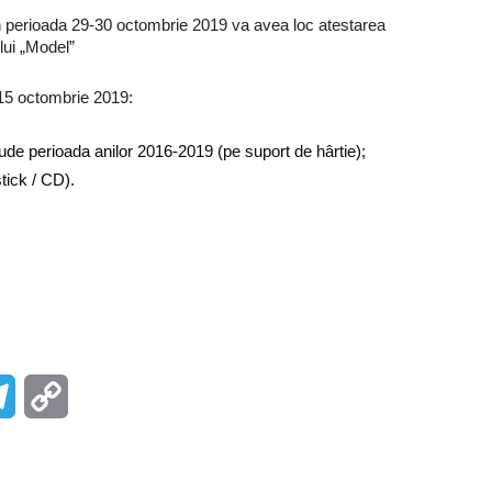
în perioada 29-30 octombrie 2019 va avea loc atestarea
ului „Model”
15 octombrie 2019:
ude perioada anilor 2016-2019 (pe suport de hârtie);
stick / CD).
r
Telegram
Copy
Link