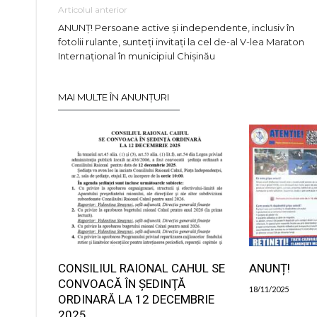
Articolul anterior
ANUNȚ! Persoane active și independente, inclusiv în
fotolii rulante, sunteți invitați la cel de-al V-lea Maraton
Internațional în municipiul Chișinău
MAI MULTE ÎN ANUNȚURI
CONSILIUL RAIONAL CAHUL SE
ANUNȚ!
CONVOACĂ ÎN ŞEDINŢĂ
18/11/2025
ORDINARĂ LA 12 DECEMBRIE
2025