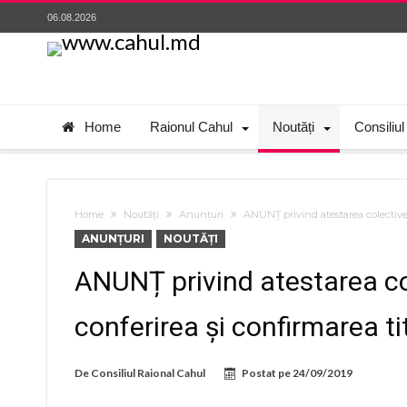
06.08.2026
Home
Raionul Cahul
Noutăți
Consiliul
Home
Noutăți
Anunțuri
ANUNȚ privind atestarea colectivelo
ANUNȚURI
NOUTĂȚI
ANUNȚ privind atestarea col
conferirea și confirmarea ti
De
Consiliul Raional Cahul
Postat pe
24/09/2019