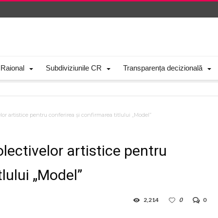
 Raional
Subdiviziunile CR
Transparența decizională
r artistice pentru conferirea și confirmarea titlului „Model”
ectivelor artistice pentru
tlului „Model”
2,214
0
0