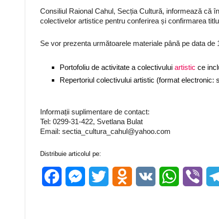
Consiliul Raional Cahul, Secția Cultură, informează că 
colectivelor artistice pentru conferirea și confirmarea titl
Se vor prezenta următoarele materiale până pe data de 
Portofoliu de activitate a colectivului
artistic
ce incl
Repertoriul colectivului artistic (format electronic: 
Informații suplimentare de contact:
Tel: 0299-31-422, Svetlana Bulat
Email: sectia_cultura_cahul@yahoo.com
Distribuie articolul pe:
Facebook
Messenger
Twitter
Odnoklassniki
VK
WhatsApp
Vibe