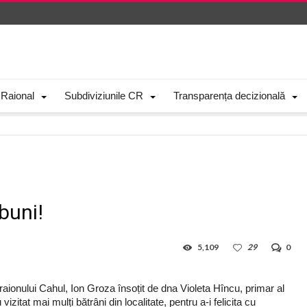
 Raional
Subdiviziunile CR
Transparența decizională
buni!
5,109
29
0
 raionului Cahul, Ion Groza însoțit de dna Violeta Hîncu, primar al
itat mai mulți bătrâni din localitate, pentru a-i felicita cu