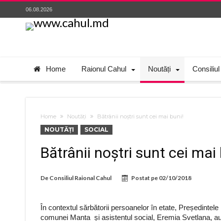
06.08.2026
Home
Raionul Cahul
Noutăți
Consiliul
Home
Noutăți
Bătrânii noștri sunt cei mai buni!
NOUTĂȚI
SOCIAL
Bătrânii noștri sunt cei mai 
De
Consiliul Raional Cahul
Postat pe
02/10/2018
În contextul sărbătorii persoanelor în etate, Președintele
comunei Manta și asistentul social, Eremia Svetlana, au viz