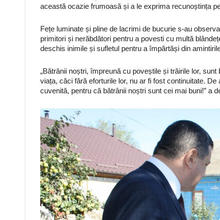
această ocazie frumoasă și a le exprima recunoștința pent
Fețe luminate și pline de lacrimi de bucurie s-au observat
primitori și nerăbdători pentru a povesti cu multă blânde
deschis inimile și sufletul pentru a împărtăși din amintirile
„Bătrânii noștri, împreună cu poveștile și trăirile lor, sunt 
viața, căci fără eforturile lor, nu ar fi fost continuitate
cuvenită, pentru că bătrânii noștri sunt cei mai buni!” a d