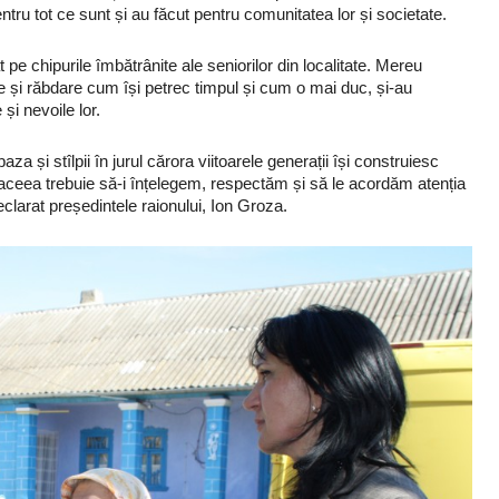
ru tot ce sunt și au făcut pentru comunitatea lor și societate.
 pe chipurile îmbătrânite ale seniorilor din localitate. Mereu
țe și răbdare cum își petrec timpul și cum o mai duc, și-au
 și nevoile lor.
baza și stîlpii în jurul cărora viitoarele generații își construiesc
. De aceea trebuie să-i înțelegem, respectăm și să le acordăm atenția
eclarat președintele raionului, Ion Groza.