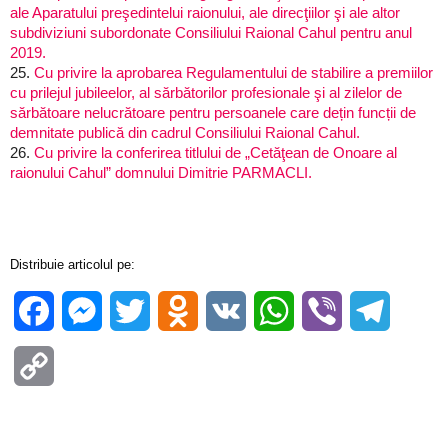
ale Aparatului preşedintelui raionului, ale direcţiilor şi ale altor
subdiviziuni subordonate Consiliului Raional Cahul pentru anul
2019.
25.
Cu privire la aprobarea Regulamentului de stabilire a premiilor
cu prilejul jubileelor, al sărbătorilor profesionale şi al zilelor de
sărbătoare nelucrătoare pentru persoanele care dețin funcții de
demnitate publică din cadrul Consiliului Raional Cahul.
26.
Cu privire la conferirea titlului de „Cetăţean de Onoare al
raionului Cahul” domnului Dimitrie PARMACLI.
Distribuie articolul pe:
Facebook
Messenger
Twitter
Odnoklassniki
VK
WhatsApp
Viber
Telegra
Copy
Link