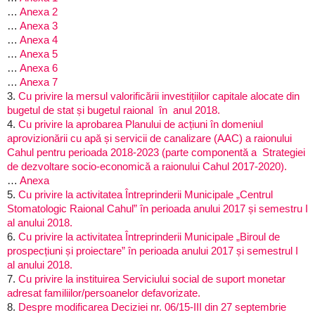
…
Anexa 2
…
Anexa 3
…
Anexa 4
…
Anexa 5
…
Anexa 6
…
Anexa 7
3.
Cu privire la mersul valorificării investițiilor capitale alocate din
bugetul de stat și bugetul raional în anul 2018.
4.
Cu privire la aprobarea Planului de acțiuni în domeniul
aprovizionării cu apă și servicii de canalizare (AAC) a raionului
Cahul pentru perioada 2018-2023 (parte componentă a Strategiei
de dezvoltare socio-economică a raionului Cahul 2017-2020).
…
Anexa
5.
Cu privire la activitatea Întreprinderii Municipale „Centrul
Stomatologic Raional Cahul” în perioada anului 2017 și semestru I
al anului 2018.
6.
Cu privire la activitatea Întreprinderii Municipale „Biroul de
prospecțiuni și proiectare” în perioada anului 2017 și semestrul I
al anului 2018.
7.
Cu privire la instituirea Serviciului social de suport monetar
adresat familiilor/persoanelor defavorizate.
8.
Despre modificarea Deciziei nr. 06/15-III din 27 septembrie