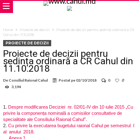
Home
Proiecte de decizii
Proiecte de decizii pentru ședința ordinară a CR
Cahul din 11.10.2018
PROIECTE DE DECIZII
Proiecte de decizii pentru
ședința ordinară a CR Cahul din
11.10.2018
De
Consiliul Raional Cahul
Postat pe
02/10/2018
0
0
3,194
1.
Despre modificarea Deciziei nr. 02/01-IV din 10 iulie 2015 „Cu
privire la componența nominală a comisiilor consultative de
specialitate ale Consiliului Raional Cahul”.
2.
Cu privire la executarea bugetului raional Cahul pe semestrul I
al anului 2018.
…
Anexa 1