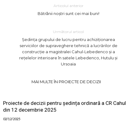
Articolul anterior
Bătrânii noștri sunt cei mai buni!
Următorul articol
Ședința grupului de lucru pentru achiziționarea
serviciilor de supraveghere tehnică a lucrărilor de
construcție a magistralei Cahul-Lebedenco și a
rețelelor interioare în satele Lebedenco, Hutulu și
Ursoaia
MAI MULTE ÎN PROIECTE DE DECIZII
Proiecte de decizii pentru ședința ordinară a CR Cahul
din 12 decembrie 2025
02/12/2025