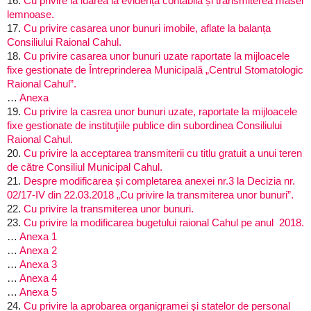
16.
Cu privire la luarea la evidență contabilă și transmiterea masei
lemnoase.
17.
Cu privire casarea unor bunuri imobile, aflate la balanța
Consiliului Raional Cahul.
18.
Cu privire casarea unor bunuri uzate raportate la mijloacele
fixe gestionate de Întreprinderea Municipală „Centrul Stomatologic
Raional Cahul”.
…
Anexa
19.
Cu privire la casrea unor bunuri uzate, raportate la mijloacele
fixe gestionate de instituţiile publice din subordinea Consiliului
Raional Cahul.
20.
Cu privire la acceptarea transmiterii cu titlu gratuit a unui teren
de către Consiliul Municipal Cahul.
21.
Despre modificarea și completarea anexei nr.3 la Decizia nr.
02/17-IV din 22.03.2018 „Cu privire la transmiterea unor bunuri”.
22.
Cu privire la transmiterea unor bunuri.
23.
Cu privire la modificarea bugetului raional Cahul pe anul 2018.
…
Anexa 1
…
Anexa 2
…
Anexa 3
…
Anexa 4
…
Anexa 5
24.
Cu privire la aprobarea organigramei şi statelor de personal