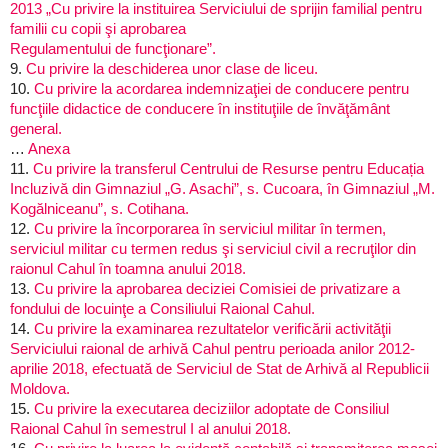
2013 „Cu privire la instituirea Serviciului de sprijin familial pentru
familii cu copii şi aprobarea
Regulamentului de funcţionare”.
9.
Cu privire la deschiderea unor clase de liceu.
10.
Cu privire la acordarea indemnizaţiei de conducere pentru
funcţiile didactice de conducere în instituţiile de învăţământ
general.
…
Anexa
11.
Cu privire la transferul Centrului de Resurse pentru Educația
Incluzivă din Gimnaziul „G. Asachi”, s. Cucoara, în Gimnaziul „M.
Kogălniceanu”, s. Cotihana.
12.
Cu privire la încorporarea în serviciul militar în termen,
serviciul militar cu termen redus şi serviciul civil a recruţilor din
raionul Cahul în toamna anului 2018.
13.
Cu privire la aprobarea deciziei Comisiei de privatizare a
fondului de locuinţe a Consiliului Raional Cahul.
14.
Cu privire la examinarea rezultatelor verificării activităţii
Serviciului raional de arhivă Cahul pentru perioada anilor 2012-
aprilie 2018, efectuată de Serviciul de Stat de Arhivă al Republicii
Moldova.
15.
Cu privire la executarea deciziilor adoptate de Consiliul
Raional Cahul în semestrul I al anului 2018.