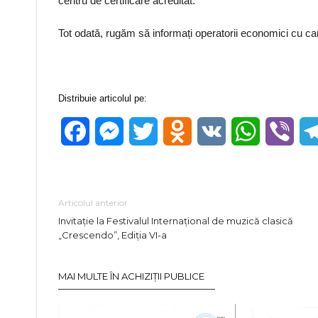
centru de certificare acreditat.
Tot odată, rugăm să informați operatorii economici cu care
Distribuie articolul pe:
Facebook
Messenger
Twitter
Odnoklassniki
VK
WhatsApp
Vibe
Articolul anterior
Invitație la Festivalul Internațional de muzică clasică
„Crescendo”, Ediția VI-a
MAI MULTE ÎN ACHIZIȚII PUBLICE