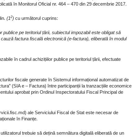
icată în Monitorul Oficial nr. 464 – 470 din 29 decembrie 2017.
2
lin.
(1
)
cu următorul cuprins:
or publice pe teritoriul țării, subiectul impozabil este obligat să
 cauză factura fiscală electronică (e-factura), eliberată în modul
ile în cadrul achizițiilor publice pe teritoriul țării, efectuate
cturilor fiscale generate în Sistemul informațional automatizat de
Factura” (SIA e – Factura) între participanții la tranzacțiile economice
tului aprobat prin Ordinul Inspectoratului Fiscal Principal de
rvicii.fisc.md) ale Serviciului Fiscal de Stat este necesar de
ționale în Finanțe.
tilizatorul trebuie să dețină semnătura digitală eliberată de un