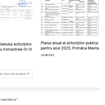
Planul anual al achizițiilor publice
lanului achizițiilor
pentru anul 2025, Primăria Manta
u trimestrele III-IV
14/08/2025
in Achiziții publice
t marcate cu
*