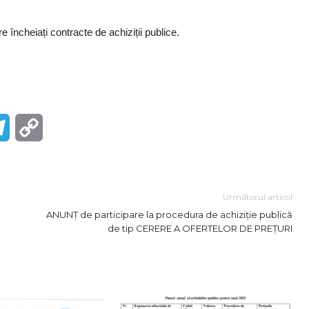
 încheiați contracte de achiziții publice.
r
Telegram
Copy
Link
Următorul articol
ANUNȚ de participare la procedura de achiziție publică
de tip CERERE A OFERTELOR DE PREȚURI