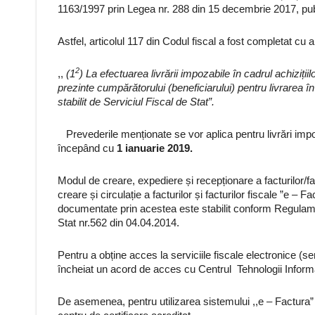
1163/1997 prin Legea nr. 288 din 15 decembrie 2017, publ
Astfel, articolul 117 din Codul fiscal a fost completat cu a
2
,,
(1
) La efectuarea livrării impozabile în cadrul achizițiil
prezinte cumpărătorului (beneficiarului) pentru livrarea în
stabilit de Serviciul Fiscal de Stat”.
Prevederile menționate se vor aplica pentru livrări impozab
începând cu
1 ianuarie 2019.
Modul de creare, expediere și recepționare a facturilor/fa
creare și circulație a facturilor și facturilor fiscale ”e – 
documentate prin acestea este stabilit conform Regulamen
Stat nr.562 din 04.04.2014.
Pentru a obține acces la serviciile fiscale electronice (se
încheiat un acord de acces cu Centrul Tehnologii Informa
De asemenea, pentru utilizarea sistemului ,,e – Factura” u