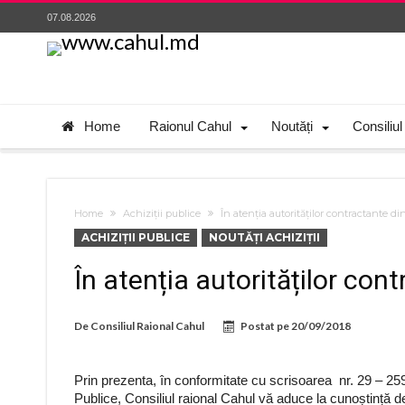
07.08.2026
Home
Raionul Cahul
Noutăți
Consiliul
Home
Achiziții publice
În atenția autorităților contractante di
ACHIZIȚII PUBLICE
NOUTĂȚI ACHIZIȚII
În atenția autorităților con
De
Consiliul Raional Cahul
Postat pe
20/09/2018
Prin prezenta, în conformitate cu scrisoarea nr. 29 – 25
Publice, Consiliul raional Cahul vă aduce la cunoștință de