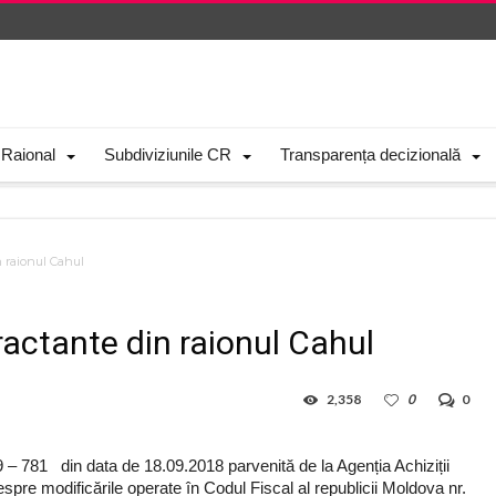
 Raional
Subdiviziunile CR
Transparența decizională
n raionul Cahul
tractante din raionul Cahul
2,358
0
0
9 – 781 din data de 18.09.2018 parvenită de la Agenția Achiziții
spre modificările operate în Codul Fiscal al republicii Moldova nr.