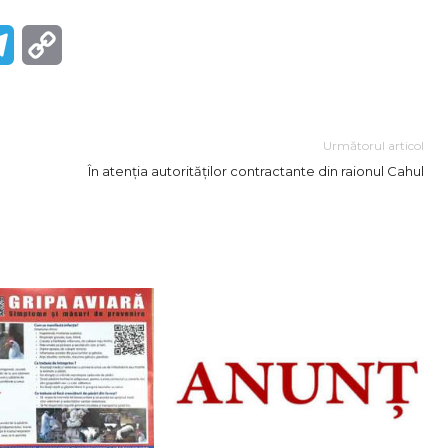
r
Telegram
Copy
Link
Următorul articol
În atenția autorităților contractante din raionul Cahul