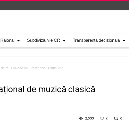
 Raional
Subdiviziunile CR
Transparența decizională
al de muzică clasică „Crescendo”, Ediția VI-a
rnațional de muzică clasică
2,533
0
0