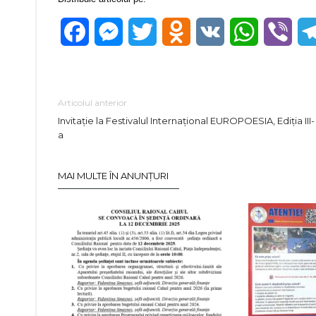
Facebook
Messenger
Twitter
Odnoklassniki
VK
WhatsApp
Vibe
Articolul anterior
Invitație la Festivalul Internațional EUROPOESIA, Ediția III-
a
MAI MULTE ÎN ANUNȚURI