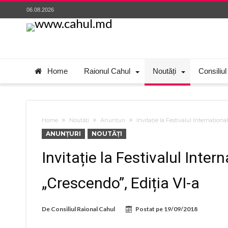
06.08.2026
Home
Raionul Cahul
Noutăți
Consiliul
Home
Noutăți
Anunțuri
Invitație la Festivalul Internațion
ANUNȚURI
NOUTĂȚI
Invitație la Festivalul Inte
„Crescendo”, Ediția VI-a
De
Consiliul Raional Cahul
Postat pe
19/09/2018