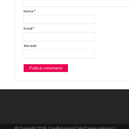
Nume
*
Email
*
Site web
© Copyright 2024, Consiliul raional Cahul | www.cahul.md |