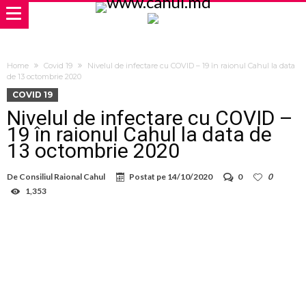
Home
Covid 19
Nivelul de infectare cu COVID – 19 în raionul Cahul la data
de 13 octombrie 2020
COVID 19
Nivelul de infectare cu COVID –
19 în raionul Cahul la data de
13 octombrie 2020
De
Consiliul Raional Cahul
Postat pe
14/10/2020
0
0
1,353