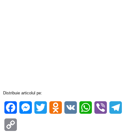
Distribuie articolul pe:
Facebook
Messenger
Twitter
Odnoklassniki
VK
WhatsApp
Viber
Telegra
Copy
Link