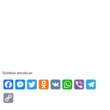
Distribuie articolul pe:
Facebook
Messenger
Twitter
Odnoklassniki
VK
WhatsApp
Viber
Telegra
Copy
Link