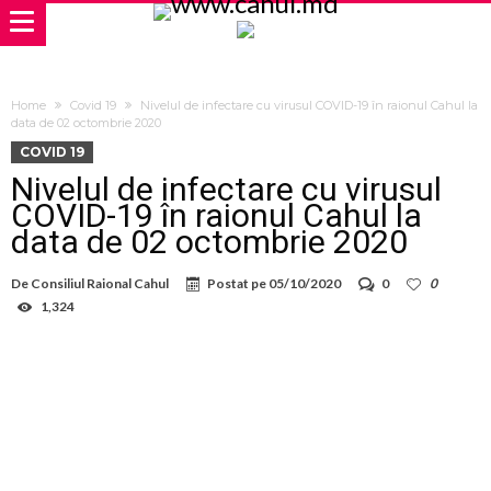
Home
Covid 19
Nivelul de infectare cu virusul COVID-19 în raionul Cahul la
data de 02 octombrie 2020
COVID 19
Nivelul de infectare cu virusul
COVID-19 în raionul Cahul la
data de 02 octombrie 2020
De
Consiliul Raional Cahul
Postat pe
05/10/2020
0
0
1,324