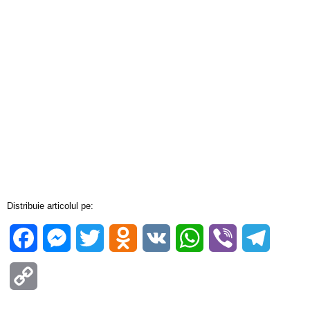
Distribuie articolul pe:
Facebook
Messenger
Twitter
Odnoklassniki
VK
WhatsApp
Viber
Telegra
Copy
Link