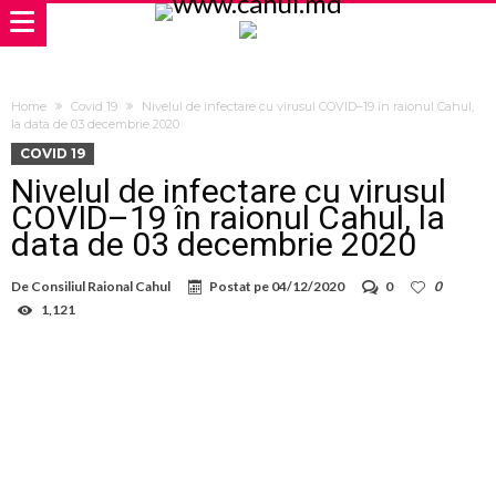
Home
Covid 19
Nivelul de infectare cu virusul COVID–19 în raionul Cahul,
la data de 03 decembrie 2020
COVID 19
Nivelul de infectare cu virusul
COVID–19 în raionul Cahul, la
data de 03 decembrie 2020
De
Consiliul Raional Cahul
Postat pe
04/12/2020
0
0
1,121