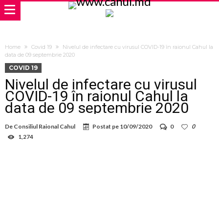
Home
Covid 19
Nivelul de infectare cu virusul COVID-19 în raionul Cahul la
data de 09 septembrie 2020
COVID 19
Nivelul de infectare cu virusul
COVID-19 în raionul Cahul la
data de 09 septembrie 2020
De
Consiliul Raional Cahul
Postat pe
10/09/2020
0
0
1,274