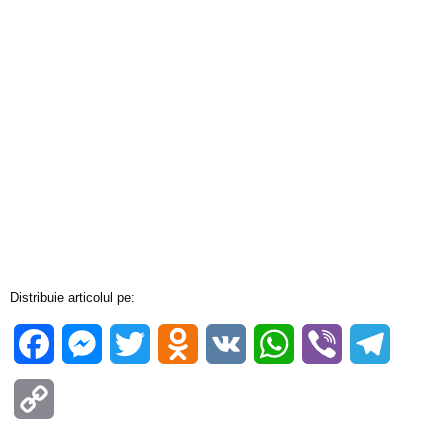
Distribuie articolul pe:
Facebook
Messenger
Twitter
Odnoklassniki
VK
WhatsApp
Viber
Telegra
Copy
Link