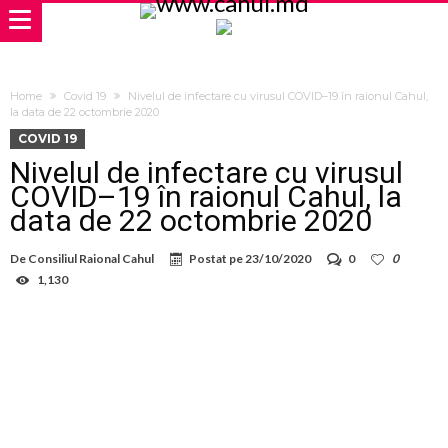
Home
Covid 19
Nivelul de infectare cu virusul COVID–19 în raionul Cahul,
la data de 22 octombrie 2020
COVID 19
Nivelul de infectare cu virusul
COVID–19 în raionul Cahul, la
data de 22 octombrie 2020
De
Consiliul Raional Cahul
Postat pe
23/10/2020
0
0
1,130