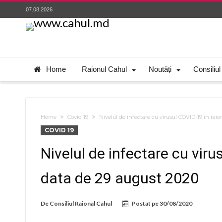
07.08.2026
Home
Raionul Cahul
Noutăți
Consiliul
Home
Covid 19
Nivelul de infectare cu virusul COVID-19 în rai
COVID 19
Nivelul de infectare cu viru
data de 29 august 2020
De
Consiliul Raional Cahul
Postat pe
30/08/2020