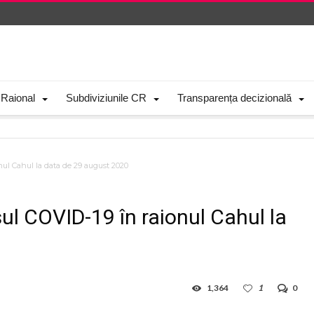
 Raional
Subdiviziunile CR
Transparența decizională
onul Cahul la data de 29 august 2020
sul COVID-19 în raionul Cahul la
1,364
1
0