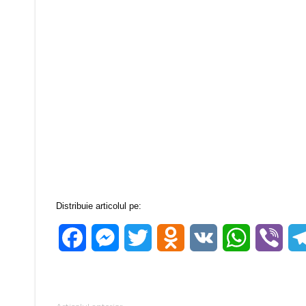
Distribuie articolul pe:
Facebook
Messenger
Twitter
Odnoklassniki
VK
WhatsApp
Vibe