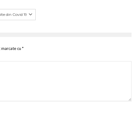
te din Covid 19
t marcate cu
*