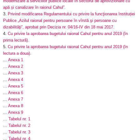
modernizare a serviciilor publice locale în sectorul de aprovizionare cu
apă și canalizare în raionul Cahul”.
3.
Privind modificarea Regulamentului cu privire la funcţionarea Instituției
Publice „Azilul raional pentru persoane în vîrstă şi persoane cu
dizabilităţi”, aprobat prin Decizia nr. 04/16-IV din 18 mai 2017.
4.
Cu privire la aprobarea bugetului raional Cahul pentru anul 2019 (în
prima lectură).
5.
Cu privire la aprobarea bugetului raional Cahul pentru anul 2019 (în
lectura a doua).
…
Anexa 1
…
Anexa 2
…
Anexa 3
…
Anexa 4
…
Anexa 5
…
Anexa 6
…
Anexa 7
…
Anexa 8
…
Anexa 9
…
Tabelul nr. 1
…
Tabelul nr. 2
…
Tabelul nr. 3
…
Tabelul nr. 4