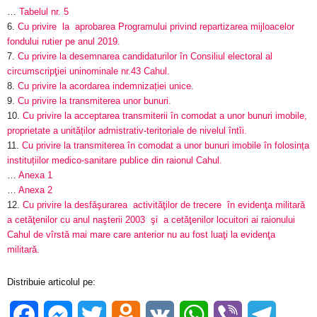
…
Tabelul nr. 5
6.
Cu privire la aprobarea Programului privind repartizarea mijloacelor
fondului rutier pe anul 2019.
7.
Cu privire la desemnarea candidaturilor în Consiliul electoral al
circumscripţiei uninominale nr.43 Cahul.
8.
Cu privire la acordarea indemnizației unice.
9.
Cu privire la transmiterea unor bunuri.
10.
Cu privire la acceptarea transmiterii în comodat a unor bunuri imobile,
proprietate a unităților admistrativ-teritoriale de nivelul întîi.
11.
Cu privire la transmiterea în comodat a unor bunuri imobile în folosința
instituțiilor medico-sanitare publice din raionul Cahul.
…
Anexa 1
…
Anexa 2
12.
Cu privire la desfăşurarea activităţilor de trecere în evidenţa militară
a cetăţenilor cu anul naşterii 2003 şi a cetăţenilor locuitori ai raionului
Cahul de vîrstă mai mare care anterior nu au fost luaţi la evidenţa
militară.
Distribuie articolul pe:
Facebook
Messenger
Twitter
Odnoklassniki
VK
WhatsApp
Viber
Telegra