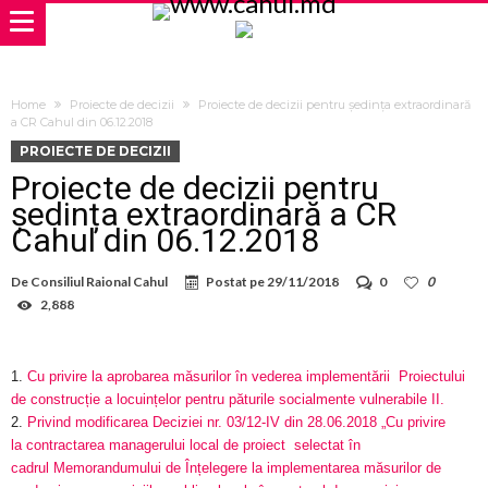
Home
Proiecte de decizii
Proiecte de decizii pentru ședința extraordinară
a CR Cahul din 06.12.2018
PROIECTE DE DECIZII
Proiecte de decizii pentru
ședința extraordinară a CR
Cahul din 06.12.2018
De
Consiliul Raional Cahul
Postat pe
29/11/2018
0
0
2,888
1.
Cu privire la aprobarea măsurilor în vederea implementării Proiectului
de construcție a locuințelor pentru păturile socialmente vulnerabile II.
2.
Privind modificarea Deciziei nr. 03/12-IV din 28.06.2018 „Cu privire
la
contractarea managerului local de proiect selectat în
cadrul
Memorandumului de Înțelegere la implementarea măsurilor de