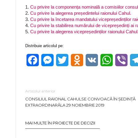
1.
Cu privire la componența nominală a comisiilor consult
2.
Cu privire la alegerea președintelui raionului Cahul.
3.
Cu privire la încetarea mandatului vicepreședinților ra
4.
Cu privire la stabilirea numărului de vicepreședinți ai r
5.
Cu privire la alegerea vicepreședinților raionului Cahul
Distribuie articolul pe:
Facebook
Messenger
Twitter
Odnoklassniki
VK
WhatsApp
Vibe
Articolul anterior
CONSILIUL RAIONAL CAHULSE CONVOACĂ ÎN ŞEDINŢĂ
EXTRAORDINARĂLA 29 NOIEMBRIE 2019
MAI MULTE ÎN PROIECTE DE DECIZII