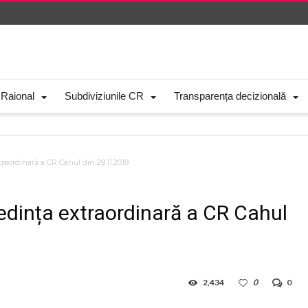
 Raional
Subdiviziunile CR
Transparența decizională
traordinară a CR Cahul din 29.11.2019
ședința extraordinară a CR Cahul
2,434
0
0