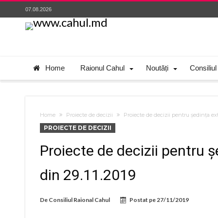
07.08.2026
Home
Raionul Cahul
Noutăți
Consiliul
Home
Proiecte de decizii
Proiecte de decizii pentru ședința ex
PROIECTE DE DECIZII
Proiecte de decizii pentru 
din 29.11.2019
De
Consiliul Raional Cahul
Postat pe
27/11/2019