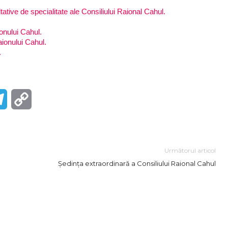
ative de specialitate ale Consiliului Raional Cahul.
ionului Cahul.
aionului Cahul.
.
r
Telegram
Copy
Link
Următorul articol
Ședința extraordinară a Consiliului Raional Cahul