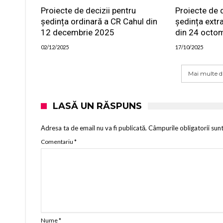
Proiecte de decizii pentru
Proiecte de d
ședința ordinară a CR Cahul din
ședința extr
12 decembrie 2025
din 24 octo
02/12/2025
17/10/2025
Mai multe di
LASĂ UN RĂSPUNS
Adresa ta de email nu va fi publicată.
Câmpurile obligatorii sun
Comentariu
*
Nume
*